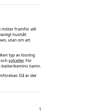
e möter framför allt
anligt hushåll
pen, utan om att
ilken typ av lösning
och
solceller
. För
va batterikemins namn.
mförelser. Då är det
1