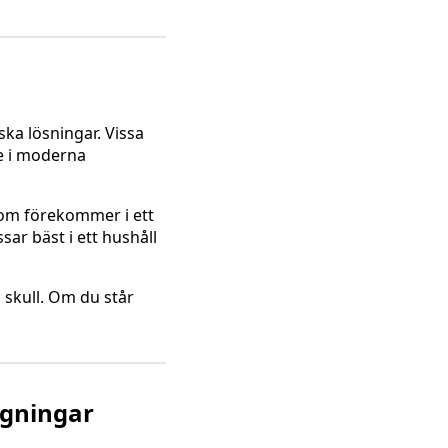
ka lösningar. Vissa
re i moderna
t som förekommer i ett
sar bäst i ett hushåll
 skull. Om du står
ggningar