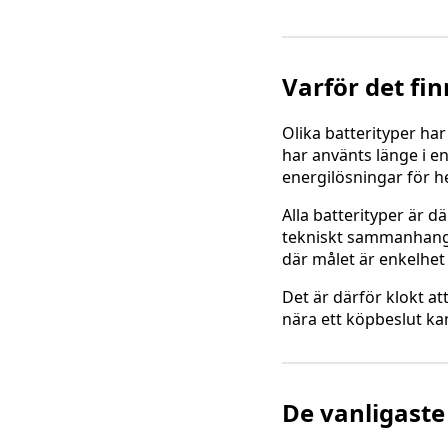
Varför det fin
Olika batterityper ha
har använts länge i e
energilösningar för h
Alla batterityper är dä
tekniskt sammanhang el
där målet är enkelhe
Det är därför klokt at
nära ett köpbeslut ka
De vanligaste