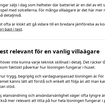
ar säljs i dag som helheter där batteriet är en del av ett
spel med solcellerna. För många villaägare är det här mer r
å detaljnivå.
 ofta är klokt att gå vidare till en bredare jämförelse av konk
ri bäst i test
.
st relevant för en vanlig villaägare
höver inte kunna varje teknisk skillnad i detalj. Det räcker l
som faktiskt påverkar hur lösningen fungerar i huset.
a hur trygg, begriplig och vardagsanpassad lösningen är. Fö
temet känns lätt att förstå och enkelt att följa än att man kan
tan stöd.
r
, elanvändning och användarvänlighet väger ofta tyngre 
 också mer relevant att titta på hur hela lösningen fungerar i