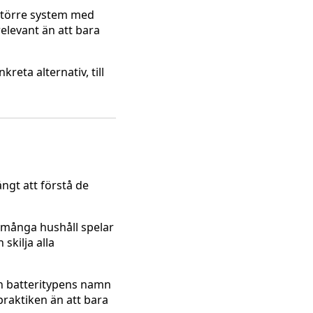
 större system med
elevant än att bara
reta alternativ, till
ångt att förstå de
r många hushåll spelar
 skilja alla
än batteritypens namn
 praktiken än att bara