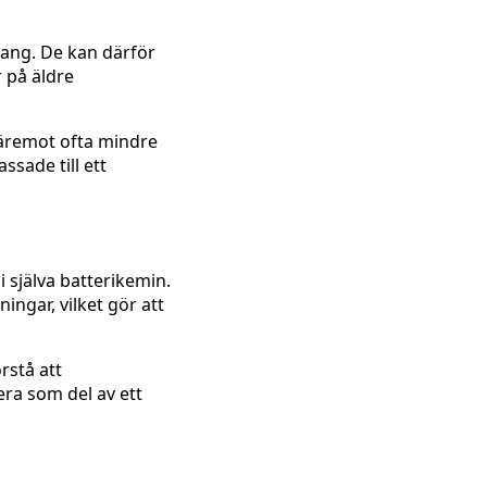
hang. De kan därför
r på äldre
däremot ofta mindre
ssade till ett
i själva batterikemin.
ngar, vilket gör att
rstå att
gera som del av ett