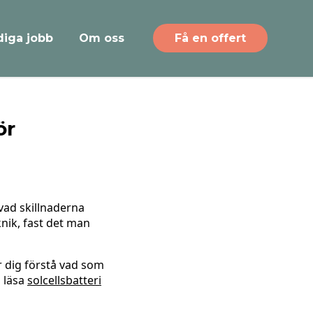
diga jobb
Om oss
Få en offert
ör
vad skillnaderna
knik, fast det man
r dig förstå vad som
u läsa
solcellsbatteri