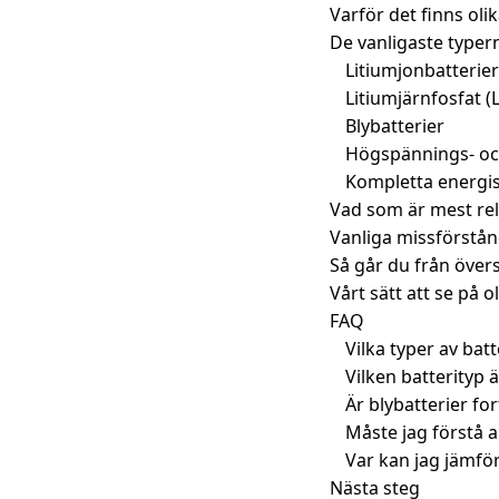
Varför det finns olik
De vanligaste typern
Litiumjonbatterier
Litiumjärnfosfat (
Blybatterier
Högspännings- oc
Kompletta energis
Vad som är mest rele
Vanliga missförstån
Så går du från översik
Vårt sätt att se på ol
FAQ
Vilka typer av bat
Vilken batterityp ä
Är blybatterier fo
Måste jag förstå al
Var kan jag jämför
Nästa steg