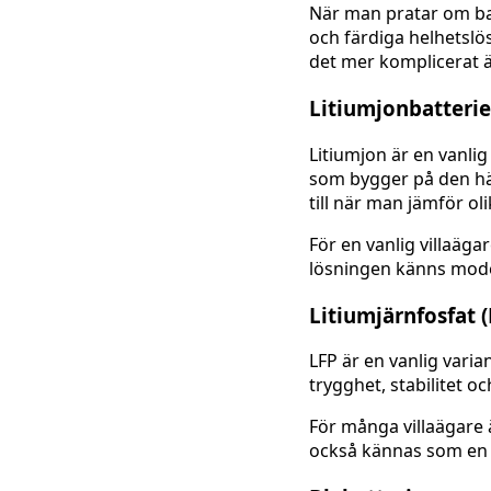
När man pratar om ba
och färdiga helhetslös
det mer komplicerat 
Litiumjonbatterie
Litiumjon är en vanli
som bygger på den här
till när man jämför oli
För en vanlig villaäga
lösningen känns mode
Litiumjärnfosfat (
LFP är en vanlig vari
trygghet, stabilitet o
För många villaägare ä
också kännas som en t