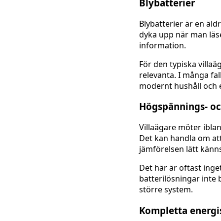
Blybatterier
Blybatterier är en äl
dyka upp när man läser
information.
För den typiska vill
relevanta. I många fal
modernt hushåll och e
Högspännings- oc
Villaägare möter iblan
Det kan handla om att
jämförelsen lätt känn
Det här är oftast ing
batterilösningar inte 
större system.
Kompletta energis