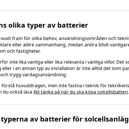
ns olika typer av batterier
r vuxit fram för olika behov, användningsområden och teknis
nklare eller äldre sammanhang, medan andra blivit vanliga
em och fastigheter.
rför inte lika vanliga eller lika relevanta i vanliga villor. De
ler i en annan typ av installation är inte alltid det som pas
t och trygg vardagsanvändning.
t förstå huvuddragen, men inte fastna i teknik för teknikens
n du också läsa
Att tänka på när du ska köpa solcellsbatteri
.
 typerna av batterier för solcellsanlä