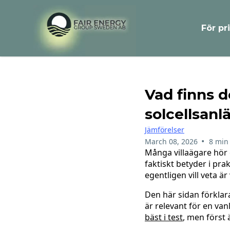
För pr
Vad finns de
solcellsan
Jämförelser
•
March 08, 2026
8 min
Många villaägare hör 
faktiskt betyder i pra
egentligen vill veta ä
Den här sidan förklara
är relevant för en van
bäst i test
, men först 