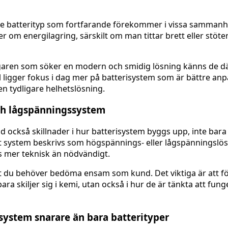
dre batterityp som fortfarande förekommer i vissa samman
 om energilagring, särskilt om man tittar brett eller stöte
aägaren som söker en modern och smidig lösning känns de 
l ligger fokus i dag mer på batterisystem som är bättre anpa
n tydligare helhetslösning.
h lågspänningssystem
d också skillnader i hur batterisystem byggs upp, inte bara 
 system beskrivs som högspännings- eller lågspänningslösni
s mer teknisk än nödvändigt.
et du behöver bedöma ensam som kund. Det viktiga är att fö
bara skiljer sig i kemi, utan också i hur de är tänkta att fun
ystem snarare än bara batterityper