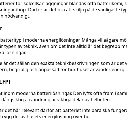
tterier för solcellsanläggningar blandas ofta batterikemi
ningar ihop. Därför är det bra att skilja på de vanligaste t
än nödvändigt.
r
g batterityp i moderna energilösningar. Många villaägare mö
 typen av teknik, även om det inte alltid är det begrepp m
ka lösningar.
re är det sällan den exakta teknikbeskrivningen som är det v
rn, begriplig och anpassad för hur huset använder energi.
LFP)
ant inom moderna batterilösningar. Den lyfts ofta fram i s
ch långsiktig användning är viktiga delar av helheten.
r det här relevant därför att batteriet inte bara ska funge
rygg del av husets energilösning över tid.