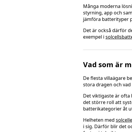
Många moderna lösning
styrning, app och sam
jämföra batterityper p
Det är också därför det
exempel i
solcellsbatte
Vad som är me
De flesta villaägare be
stora dragen och vad 
Det viktigaste är oft
det större roll att sys
batterikategorier åt u
Helheten med
solcelle
i sig. Därför blir det