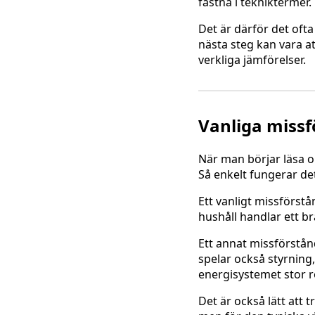
fastna i tekniktermer.
Det är därför det ofta
nästa steg kan vara at
verkliga jämförelser.
Vanliga missf
När man börjar läsa om 
Så enkelt fungerar det
Ett vanligt missförst
hushåll handlar ett br
Ett annat missförstån
spelar också styrning
energisystemet stor ro
Det är också lätt att t