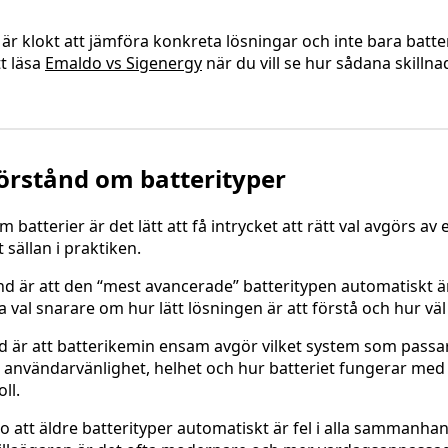
 är klokt att jämföra konkreta lösningar och inte bara batter
t läsa
Emaldo vs Sigenergy
när du vill se hur sådana skillna
örstånd om batterityper
batterier är det lätt att få intrycket att rätt val avgörs av 
 sällan i praktiken.
ånd är att den “mest avancerade” batteritypen automatiskt 
a val snarare om hur lätt lösningen är att förstå och hur v
d är att batterikemin ensam avgör vilket system som passar 
, användarvänlighet, helhet och hur batteriet fungerar med
ll.
ro att äldre batterityper automatiskt är fel i alla sammanhang.