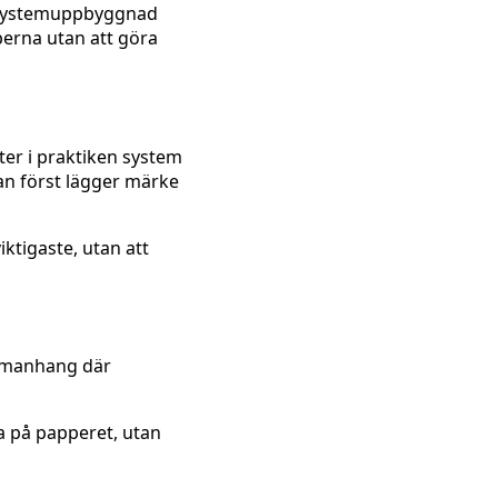
, systemuppbyggnad
yperna utan att göra
ter i praktiken system
an först lägger märke
iktigaste, utan att
ammanhang där
ra på papperet, utan