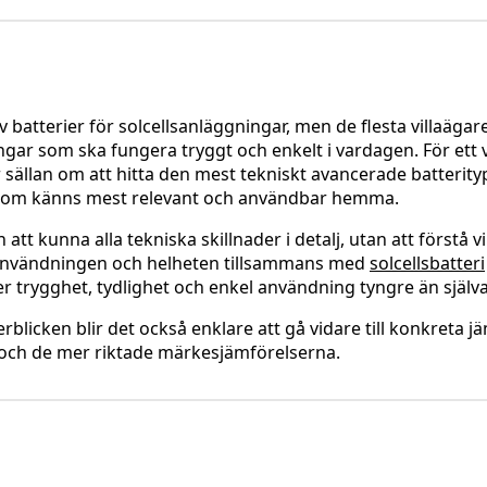
av batterier för solcellsanläggningar, men de flesta villaägar
gar som ska fungera tryggt och enkelt i vardagen. För ett v
 sällan om att hitta den mest tekniskt avancerade batterity
g som känns mest relevant och användbar hemma.
n att kunna alla tekniska skillnader i detalj, utan att förstå v
användningen och helheten tillsammans med
solcellsbatteri
r trygghet, tydlighet och enkel användning tyngre än själ
rblicken blir det också enklare att gå vidare till konkreta jä
n och de mer riktade märkesjämförelserna.