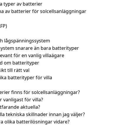
a typer av batterier
a av batterier för solcellsanläggningar
LFP)
h lågspänningssystem
ystem snarare än bara batterityper
vant för en vanlig villaägare
d om batterityper
t till rätt val
ika batterityper för villa
terier finns för solcellsanläggningar?
r vanligast för villa?
rtfarande aktuella?
la tekniska skillnader innan jag väljer?
a olika batterilösningar vidare?