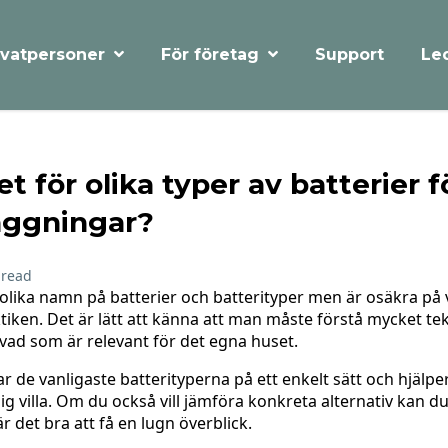
Support
Le
ivatpersoner
För företag
t för olika typer av batterier f
läggningar?
 read
olika namn på batterier och batterityper men är osäkra på 
ktiken. Det är lätt att känna att man måste förstå mycket te
r vad som är relevant för det egna huset.
r de vanligaste batterityperna på ett enkelt sätt och hjälpe
lig villa. Om du också vill jämföra konkreta alternativ kan d
är det bra att få en lugn överblick.