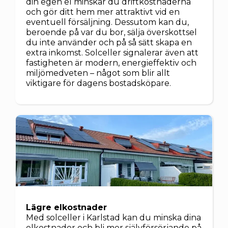
din egen el minskar du driftkostnaderna
och gör ditt hem mer attraktivt vid en
eventuell försäljning. Dessutom kan du,
beroende på var du bor, sälja överskottsel
du inte använder och på så sätt skapa en
extra inkomst. Solceller signalerar även att
fastigheten är modern, energieffektiv och
miljömedveten – något som blir allt
viktigare för dagens bostadsköpare.
Lägre elkostnader
Med solceller i Karlstad kan du minska dina
elkostnader och bli mer självförsörjande på