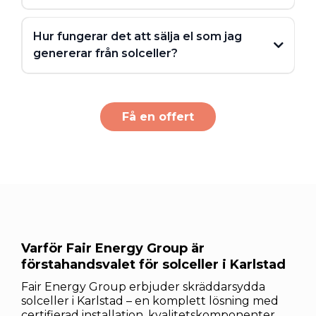
Hur fungerar det att sälja el som jag
genererar från solceller?
https://www.skatteverket.se/
Få en offert
3. Montering och installation
Varför Fair Energy Group är
https://ei.se/konsument/el/mikroproduktion-av-
förstahandsvalet för solceller i Karlstad
4. Driftsättning och support
el
Fair Energy Group erbjuder skräddarsydda
solceller i Karlstad – en komplett lösning med
certifierad installation, kvalitetskomponenter