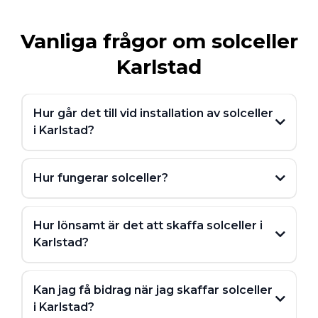
Vanliga frågor om solceller
Karlstad
Hur går det till vid installation av solceller
i Karlstad?
1. Hembesök och analys
Hur fungerar solceller?
Hur lönsamt är det att skaffa solceller i
Karlstad?
Kan jag få bidrag när jag skaffar solceller
2. Projektering och offert
i Karlstad?