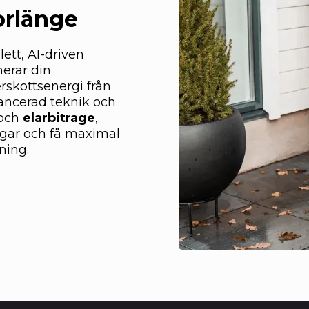
Borlänge
ett, AI-driven
erar din
rskottsenergi från
vancerad teknik och
och
elarbitrage
,
ngar och få maximal
ning.