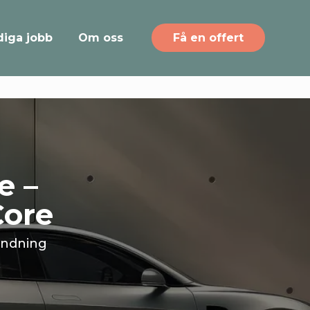
diga jobb
Om oss
Få en offert
e –
Core
ändning