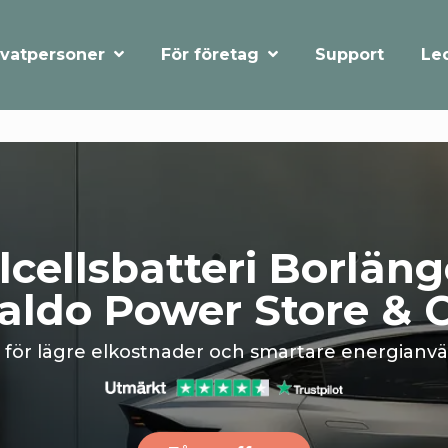
Support
Le
ivatpersoner
För företag
lcellsbatteri Borläng
ldo Power Store & 
rt för lägre elkostnader och smartare energianv