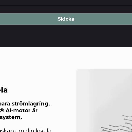
Skicka
la
ara strömlagring.
® AI-motor är
 system.
skap om din lokala