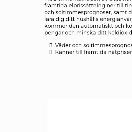
framtida elprissättning ner till t
och soltimmesprognoser, samt d
lära dig ditt hushålls energianv
kommer den automatiskt och kon
pengar och minska ditt koldioxid
Väder och soltimmesprogno
Känner till framtida nätpriser