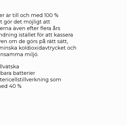
r är till och med 100 %
t gör det möjligt att
lerna även efter flera års
ning istället för att kassera
ven om de görs på rätt sätt,
tt minska koldioxidavtrycket och
ensamma miljö.
lvätska
bara batterier
ericellstillverkning som
med 40 %