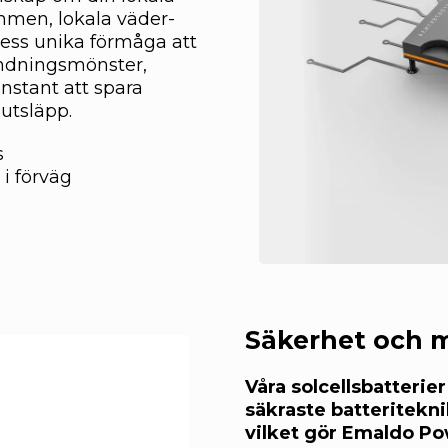
immen, lokala väder-
ess unika förmåga att
ändningsmönster,
stant att spara
utsläpp.
s
 i förväg
Säkerhet och m
Våra solcellsbatterie
säkraste batteritekni
vilket gör Emaldo Po