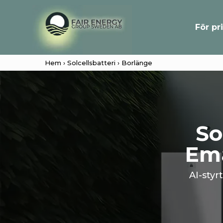
För pr
Hem
›
Solcellsbatteri
› Borlänge
So
Ema
AI-sty