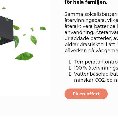
för hela familjen.
Samma solcellsbatterie
återvinningsbara, vilke
återaktivera battericel
användning. Återanvänd
urladdade batterier, ä
bidrar drastiskt till a
påverkan på vår gem
Temperaturkontrol
100 % återvinnings
Vattenbaserad batt
minskar CO2-eq 
Få en offert