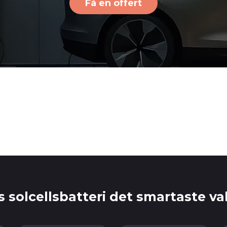
Få en offert
s solcellsbatteri det smartaste v