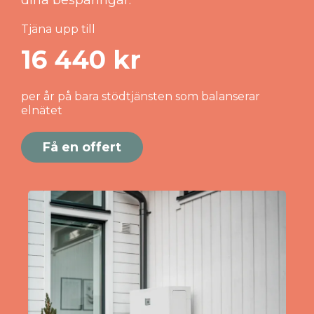
Tjäna upp till
16 440 kr
per år på bara stödtjänsten som balanserar
elnätet
Få en offert