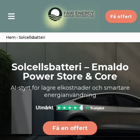
Få offert
Hem
› Solcellsbatteri
Solcellsbatteri – Emaldo
Power Store & Core
AI-styrt för lägre elkostnader och smartare
energianvändning
Få en offert